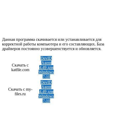
Данная программа скачивается или устанавливается для
корректной работы компьютера и его составляющих. База
драйверов постоянно усовершенствуется и обновляется.
DevID
Agent
Скачать с
4.49 для
katfile.com
Windows
7-10
DevID
Agent
Скачать с my-
4.49 для
files.ru
Windows
7-10