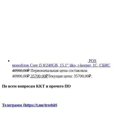
POS
моноблок Core i5 8/240GB, 15.1" iiko, r-keeper, 1C, СБИС
40900,00
₽
Первоначальная цена составляла
40900,00₽.
35700,00
₽
Текущая цена: 35700,00₽.
По всем вопросам ККТ и прочего ПО
Телеграмм {https://t.me/treebit}