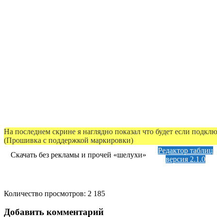
На последнем скрине я наглядно показал что будет если подкл
(Прошивка с поддержкой маркировки)
Редактор таблиц
Скачать без рекламы и прочей «шелухи»
версия 2.1.0
Количество просмотров:
2 185
Добавить комментарий