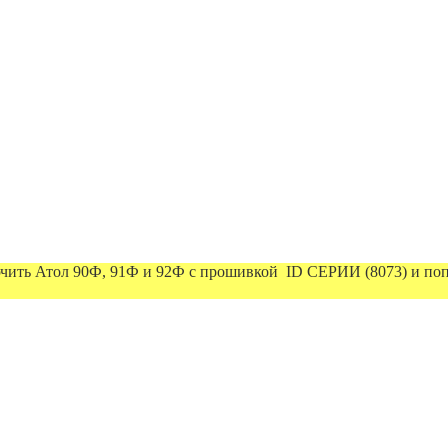
ючить Атол 90Ф, 91Ф и 92Ф с прошивкой ID СЕРИИ (8073) и попыт