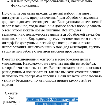
в плане ресурсов не требовательная, максимально
функциональная.
По сути, перед нами находится целый набор плагинов,
инструментария, предназначенный для обработки звуковых
дорожек в динамическом режиме. Если устанавливаете целый
набор плагинов, тогда можно на долгое время вообще забыть
о том, чтобы искать новые плагины. Все это дает
великолепную возможность заниматься обработкой звука без
лишних хлопот. Еще одним преимуществом является то, что
интерфейс доступный, легкий для восприятия, а также
использования. Лицензионный ключ (код активации) нужно
вводить при работе с платной версией программы.
Имеется полноценный контроль в зоне боковой цепи в
управлении. Невозможно не заметить дизайн интерфейса,
который считают отменным. Все эти возможности не оставят
равнодушным пользователя, так что вы сами сможете решит
ь
насколько эта программа хорошая. Если желаете использовать
утилиту бесплатно, то на помощь придет крякнутый ее
вариант.
Скачать
без
FabFilter Pro-Q 2.15 крякнутый +
рекламы и
лицензионный ключ